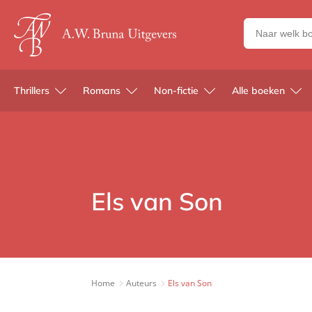
Zoeken
naar
boeken,
auteurs
Thrillers
Romans
Non-fictie
Alle boeken
en
uitgevers
Els van Son
Home
Auteurs
Els van Son