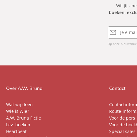
Wil jij - n
boeken
,
excl
E-
mailadres
Op onze nieuwsbrie
Over A.W. Bruna
Contact
Wat wij doen
Contactinfor
Wie is Wie?
Route-inform
A.W. Bruna Fictie
Voor de pers
Lev. boeken
Voor de boek
Heartbeat
Special sales