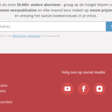
et als onze
30.000+ andere abonnees
- graag op de hoogte blijven 
usieve voorpublicaties
en elke maand kans maken op
mooie prijze
en ontvang het laatste boekennieuws in je inbox.
ven is het
WPG Privacy Statement
van toepassing.
Volg ons op social media
matie
atie
handels