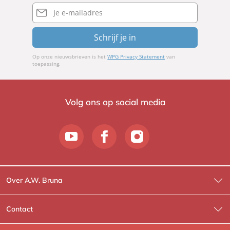
E-
mailadres
Schrijf je in
Op onze nieuwsbrieven is het
WPG Privacy Statement
van
toepassing.
Volg ons op social media
Over A.W. Bruna
Wat wij doen
Contact
Wie is Wie?
Contactinformatie