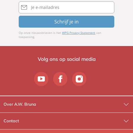
E-
mailadres
Schrijf je in
Op onze nieuwsbrieven is het
WPG Privacy Statement
van
toepassing.
Volg ons op social media
Over A.W. Bruna
Wat wij doen
Contact
Wie is Wie?
Contactinformatie