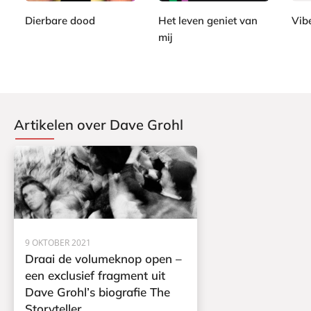
b
b
9
b
a
a
Dierbare dood
Het leven geniet van
Vib
a
c
c
mij
M
A
c
k
k
a
S
d
k
r
a
a
i
b
m
M
i
G
Artikelen over Dave Grohl
a
n
r
r
e
a
i
K
n
s
l
t
a
v
e
r
9 OKTOBER 2021
Draai de volumeknop open –
een exclusief fragment uit
Dave Grohl’s biografie The
Storyteller