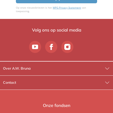
Op onze nieuwsbrieven is het
WPG Privacy Statement
van
toepassing.
Volg ons op social media
Over A.W. Bruna
Wat wij doen
Contact
Wie is Wie?
Contactinformatie
A.W. Bruna Fictie
Route-informatie
Onze fondsen
Lev. boeken