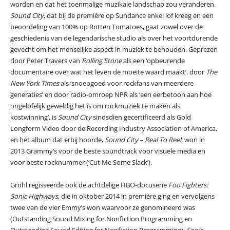
worden en dat het toenmalige muzikale landschap zou veranderen.
Sound City
, dat bij de première op Sundance enkel lof kreeg en een
beoordeling van 100% op Rotten Tomatoes, gaat zowel over de
geschiedenis van de legendarische studio als over het voortdurende
gevecht om het menselijke aspect in muziek te behouden. Geprezen
door Peter Travers van
Rolling Stone
als een ‘opbeurende
documentaire over wat het leven de moeite waard maakt’, door
The
New York Times
als ‘snoepgoed voor rockfans van meerdere
generaties’ en door radio-omroep NPR als ‘een eerbetoon aan hoe
ongelofelijk geweldig het is om rockmuziek te maken als
kostwinning’, is
Sound City
sindsdien gecertificeerd als Gold
Longform Video door de Recording Industry Association of America,
en het album dat erbij hoorde,
Sound City – Real To Reel
, won in
2013 Grammy’s voor de beste soundtrack voor visuele media en
voor beste rocknummer (‘Cut Me Some Slack’).
Grohl regisseerde ook de achtdelige HBO-docuserie
Foo Fighters:
Sonic Highways
, die in oktober 2014 in première ging en vervolgens
twee van de vier Emmy’s won waarvoor ze genomineerd was
(Outstanding Sound Mixing for Nonfiction Programming en
Outstanding Sound Editing for Nonfiction Programming).
Sonic