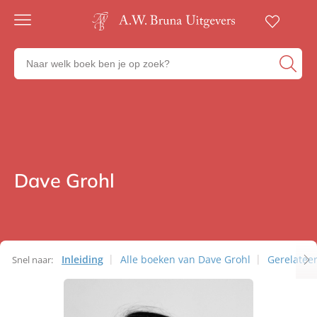
Gratis
verzending
Zoeken
Voor
naar
23:00
boeken,
besteld,
volgende
auteurs
werkdag
en
in huis
uitgevers
Veilig
betalen
Dave Grohl
Auteurs
Gratis
retourneren
Inleiding
Alle boeken van Dave Grohl
Gerelatee
Snel naar:
Auteurs