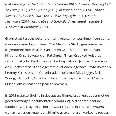
met vervolgens
The Colour & The Shape
(1997),
There Is Nothing Left
To Lose
(1999),
One By One
(2002),
In Your Honor
(2005),
Echoes
,
Silence, Patience & Grace
(2007),
Wasting Light
(2011),
Sonic
Highways
(2014),
Concrete and Gold
(2017), en meest recentelijk
Medicine at Midnight
(2021).
Grohl staat terecht bekend om zijn vele samenwerkingen: een aantal
daarvan waren bijvoorbeeld ‘Cut Me Some Slack’, geschreven en
opgenomen met Paul McCartney en Grohls bandgenoten van
Nirvana, Krist Novoselic en Pat Smear; Them Crooked Vultures,
samen met John Paul Jones van Led Zeppelin en Joshua Homme van
de Queens of the Stone Age; met overleden legendes David Bowie en
Lemmy Kilmister van Motorhead, en ook met Mick Jagger, Neil
Young, Elton John, Nine Inch Nails, Roger Taylor en Brian May van
Queen, om er maar een paar te noemen.
In 2013 maakte Grohl zijn debuut als filmregisseur/producer met de
goed ontvangen documentaire
Sound City
. Vernoemd naar de
studio in Van Nuys in Californië waar Nirvana in 1991
Nevermind
opnam, waarvan meer dan 30 miljoen exemplaren verkocht zouden