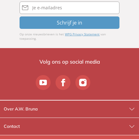
E-
mailadres
Schrijf je in
Op onze nieuwsbrieven is het
WPG Privacy Statement
van
toepassing.
Volg ons op social media
Over A.W. Bruna
Wat wij doen
Contact
Wie is Wie?
Contactinformatie