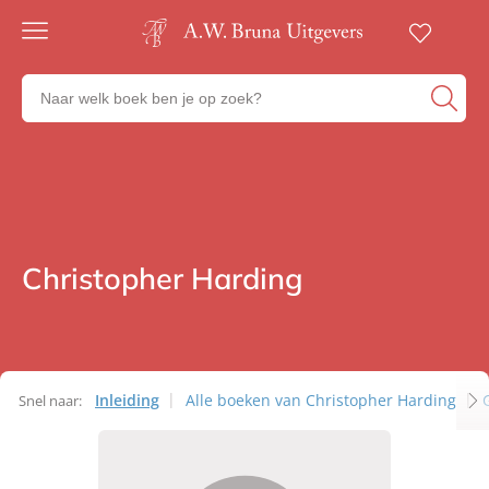
Gratis
verzending
Zoeken
Voor
naar
23:00
boeken,
besteld,
volgende
auteurs
werkdag
en
in huis
uitgevers
Veilig
betalen
Christopher Harding
Auteurs
Gratis
retourneren
Inleiding
Alle boeken van Christopher Harding
Snel naar:
Auteurs