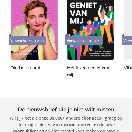
e
r
H
a
P
P
r
P
2
2
a
a
2
d
a
2
4
Verwacht:
Verwacht:
Verw
p
27-01-2027
20-01-2027
p
2
p
i
,
,
e
e
,
e
9
9
n
r
r
9
r
9
9
g
b
b
9
b
a
a
Dierbare dood
Het leven geniet van
Vib
a
c
c
mij
M
A
c
k
k
a
S
d
k
r
a
a
i
b
m
M
i
G
De nieuwsbrief die je niet wilt missen
a
n
r
Wil jij - net als onze
30.000+ andere abonnees
- graag op
r
e
a
de hoogte blijven van
nieuwe boeken
,
exclusieve
i
K
n
voorpublicaties
en elke maand kans maken op
mooie