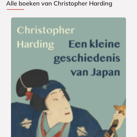
Alle boeken van Christopher Harding
P
2
a
2
p
,
e
9