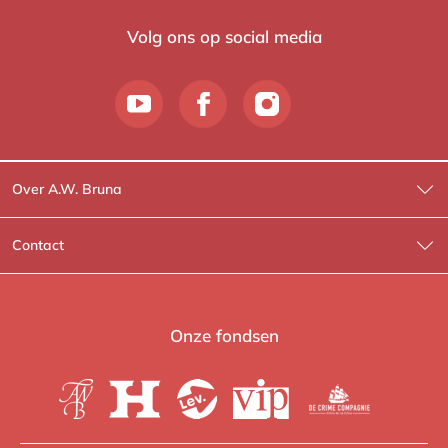
Volg ons op social media
Over A.W. Bruna
Wat wij doen
Contact
Wie is Wie?
Contactinformatie
A.W. Bruna Fictie
Route-informatie
Onze fondsen
Lev. boeken
Voor de pers
Heartbeat
Voor de boekhandels