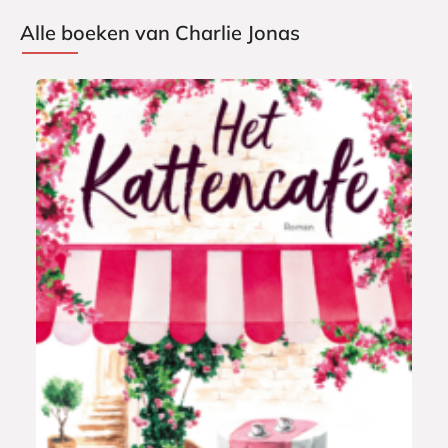
Alle boeken van Charlie Jonas
P
2
a
0
p
,