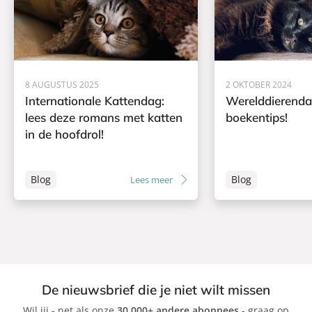
c
h
r
r
c
a
o
r
n
f
o
t
f
8 AUGUSTUS 2025
2 OKTOBER 2024
t
Internationale Kattendag:
Werelddierenda
lees deze romans met katten
boekentips!
in de hoofdrol!
Blog
Blog
Lees meer
De nieuwsbrief die je niet wilt missen
Wil jij - net als onze
30.000+ andere abonnees
- graag op