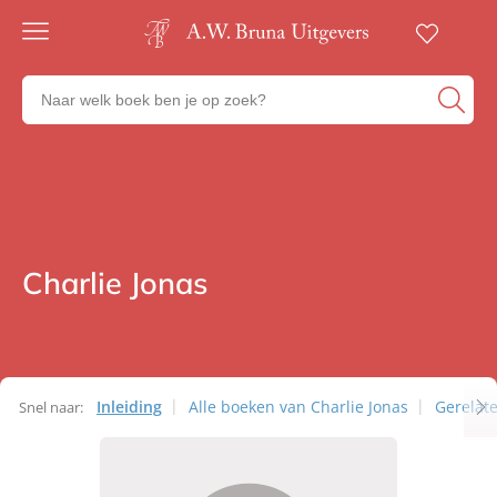
Gratis
verzending
Zoeken
Voor
naar
23:00
boeken,
besteld,
volgende
auteurs
werkdag
en
in huis
uitgevers
Veilig
betalen
Charlie Jonas
Auteurs
Gratis
retourneren
Inleiding
Alle boeken van Charlie Jonas
Gerelat
Snel naar:
Auteurs