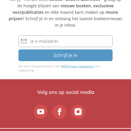
de hoogte blijven van
nieuwe boeken
,
exclusieve
voorpublicaties
en elke maand kans maken op
mooie
prijzen
? Schrijf je in en ontvang het laatste boekennieuws
in je inbox.
E-
mailadres
Schrijf je in
Op onze nieuwsbrieven is het
WPG Privacy Statement
van
toepassing.
Volg ons op social media