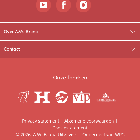
Over A.W. Bruna
Wat wij doen
Contact
Wie is Wie?
Contactinformatie
A.W. Bruna Fictie
Route-informatie
Onze fondsen
Lev. boeken
Voor de pers
Heartbeat
Voor de boekhandels
De Crime Compagnie
Special sales
Privacy statement
|
Algemene voorwaarden
|
Cookiestatement
Aanbiedingsbrochures
Manuscripten
© 2026, A.W. Bruna Uitgevers | Onderdeel van
WPG