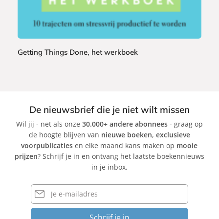
c
k
Getting Things Done, het werkboek
D
a
v
i
De nieuwsbrief die je niet wilt missen
d
Wil jij - net als onze
30.000+ andere abonnees
- graag op
A
de hoogte blijven van
nieuwe boeken
,
exclusieve
l
voorpublicaties
en elke maand kans maken op
mooie
l
prijzen
? Schrijf je in en ontvang het laatste boekennieuws
e
in je inbox.
n
,
E-
B
mailadres
r
Schrijf je in
a