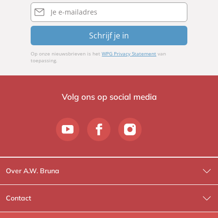
E-
mailadres
Schrijf je in
Op onze nieuwsbrieven is het
WPG Privacy Statement
van
toepassing.
Volg ons op social media
Over A.W. Bruna
Wat wij doen
Contact
Wie is Wie?
Contactinformatie