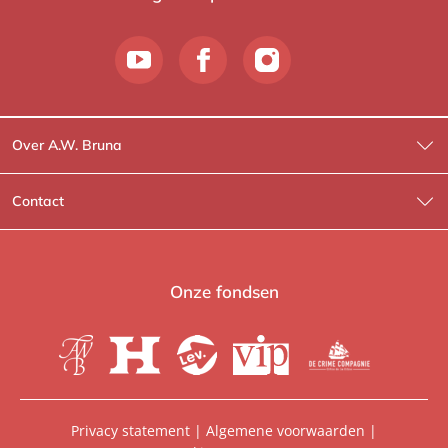
Over A.W. Bruna
Wat wij doen
Contact
Wie is Wie?
Contactinformatie
A.W. Bruna Fictie
Route-informatie
Onze fondsen
Lev. boeken
Voor de pers
Heartbeat
Voor de boekhandels
De Crime Compagnie
Special sales
Privacy statement
|
Algemene voorwaarden
|