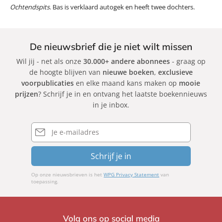
Ochtendspits
. Bas is verklaard autogek en heeft twee dochters.
De nieuwsbrief die je niet wilt missen
Wil jij - net als onze
30.000+ andere abonnees
- graag op
de hoogte blijven van
nieuwe boeken
,
exclusieve
voorpublicaties
en elke maand kans maken op
mooie
prijzen
? Schrijf je in en ontvang het laatste boekennieuws
in je inbox.
E-
mailadres
Schrijf je in
Op onze nieuwsbrieven is het
WPG Privacy Statement
van
toepassing.
Volg ons op social media