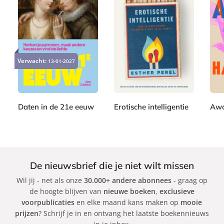
,
N
i
P
P
P
k
2
2
2
a
a
a
k
2
2
2
Verwacht:
p
13-01-2027
p
p
i
,
,
,
e
e
e
9
9
9
B
r
r
r
9
9
9
a
b
b
b
g
a
a
a
Daten in de 21e eeuw
Erotische intelligentie
Aw
g
c
c
c
J
E
J
k
k
k
e
e
s
e
r
s
t
n
m
s
h
H
De nieuwsbrief die je niet wilt missen
a
i
e
a
n
Wil jij - net als onze
30.000+ andere abonnees
- graag op
c
r
t
de hoogte blijven van
nieuwe boeken
,
exclusieve
a
P
m
voorpublicaties
en elke maand kans maken op
mooie
C
e
a
prijzen
? Schrijf je in en ontvang het laatste boekennieuws
a
r
k