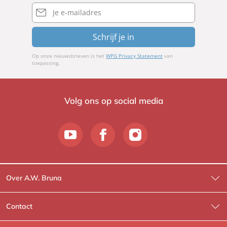
E-
mailadres
Schrijf je in
Op onze nieuwsbrieven is het
WPG Privacy Statement
van
toepassing.
Volg ons op social media
Over A.W. Bruna
Wat wij doen
Contact
Wie is Wie?
Contactinformatie