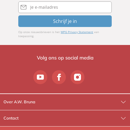
E-
mailadres
Schrijf je in
Op onze nieuwsbrieven is het
WPG Privacy Statement
van
toepassing.
Volg ons op social media
Over A.W. Bruna
Wat wij doen
Contact
Wie is Wie?
Contactinformatie