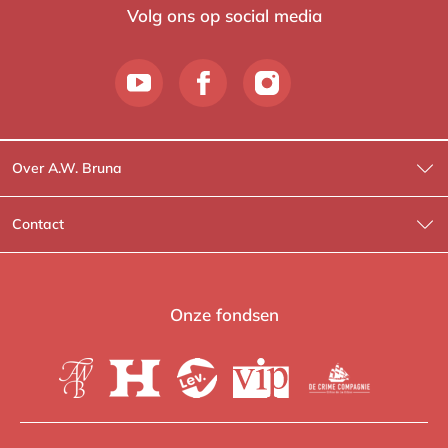
Volg ons op social media
Over A.W. Bruna
Wat wij doen
Contact
Wie is Wie?
Contactinformatie
A.W. Bruna Fictie
Route-informatie
Onze fondsen
Lev. boeken
Voor de pers
Heartbeat
Voor de boekhandels
De Crime Compagnie
Special sales