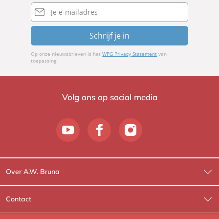
E-
mailadres
Schrijf je in
Op onze nieuwsbrieven is het
WPG Privacy Statement
van
toepassing.
Volg ons op social media
Over A.W. Bruna
Wat wij doen
Contact
Wie is Wie?
Contactinformatie