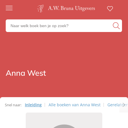
Gratis
verzending
Zoeken
Voor
naar
23:00
boeken,
besteld,
volgende
auteurs
werkdag
en
in huis
uitgevers
Veilig
betalen
Anna West
Auteurs
Gratis
retourneren
Inleiding
Alle boeken van Anna West
Gerelatee
Snel naar:
Auteurs