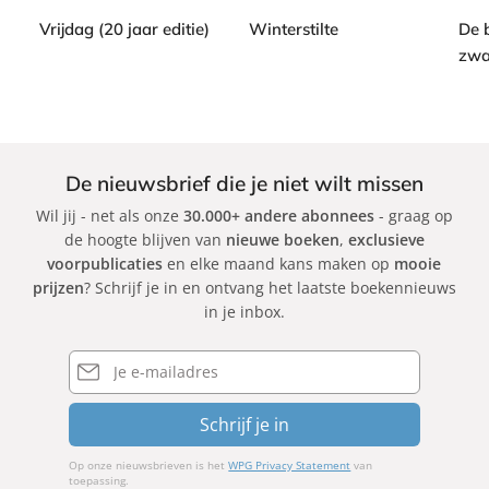
b
b
9
k
a
a
Vrijdag (20 jaar editie)
Winterstilte
De 
c
c
zwa
L
R
k
k
o
a
P
e
g
i
s
n
e
d
a
r
De nieuwsbrief die je niet wilt missen
e
r
g
Wil jij - net als onze
30.000+ andere abonnees
- graag op
n
J
i
de hoogte blijven van
nieuwe boeken
,
exclusieve
H
ó
o
voorpublicaties
en elke maand kans maken op
mooie
o
n
r
prijzen
? Schrijf je in en ontvang het laatste boekennieuws
l
a
g
in je inbox.
l
s
i
a
s
o
E-
n
mailadres
o
P
d
n
u
Schrijf je in
e
,
l
r
K
i
Op onze nieuwsbrieven is het
WPG Privacy Statement
van
a
x
toepassing.