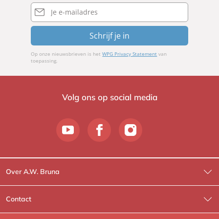
E-
mailadres
Schrijf je in
Op onze nieuwsbrieven is het
WPG Privacy Statement
van
toepassing.
Volg ons op social media
Over A.W. Bruna
Wat wij doen
Contact
Wie is Wie?
Contactinformatie