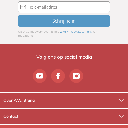
E-
mailadres
Schrijf je in
Op onze nieuwsbrieven is het
WPG Privacy Statement
van
toepassing.
Volg ons op social media
Over A.W. Bruna
Wat wij doen
Contact
Wie is Wie?
Contactinformatie