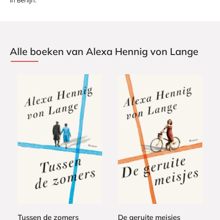
Alle boeken van Alexa Hennig von Lange
P
P
2
2
a
a
2
2
p
p
,
,
e
e
9
9
r
r
9
9
b
b
a
a
Tussen de zomers
De geruite meisjes