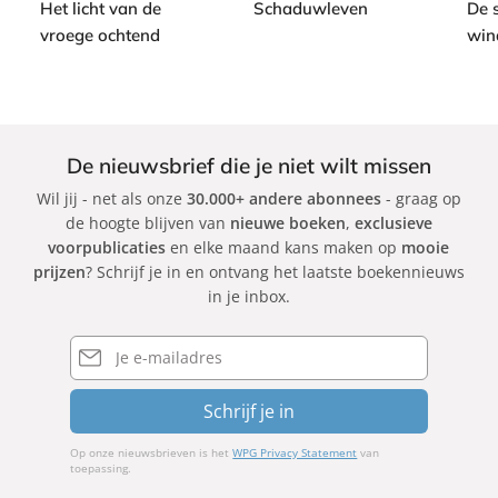
e
e
Het licht van de
Schaduwleven
De 
a
a
e
c
vroege ochtend
win
K
c
n
k
F
i
C
k
r
m
a
a
M
r
n
o
l
De nieuwsbrief die je niet wilt missen
c
e
o
Wil jij - net als onze
30.000+ andere abonnees
- graag op
o
l
s
de hoogte blijven van
nieuwe boeken
,
exclusieve
F
a
R
voorpublicaties
en elke maand kans maken op
mooie
a
n
u
prijzen
? Schrijf je in en ontvang het laatste boekennieuws
g
d
i
in je inbox.
g
s
z
i
Z
E-
a
mailadres
a
n
f
Schrijf je in
i
ó
n
Op onze nieuwsbrieven is het
WPG Privacy Statement
van
toepassing.