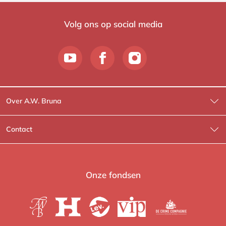
Volg ons op social media
Over A.W. Bruna
Wat wij doen
Contact
Wie is Wie?
Contactinformatie
A.W. Bruna Fictie
Route-informatie
Onze fondsen
Lev. boeken
Voor de pers
Heartbeat
Voor de boekhandels