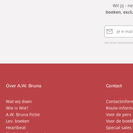
Wil jij - n
boeken
,
excl
E-
mailadres
Op onze nieuwsbrie
Over A.W. Bruna
Contact
Wat wij doen
Contactinfor
Wie is Wie?
Route-inform
A.W. Bruna Fictie
Voor de pers
Lev. boeken
Voor de boek
Heartbeat
Special sales