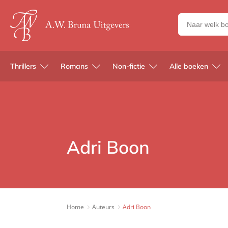
Zoeken
naar
boeken,
auteurs
Thrillers
Romans
Non-fictie
Alle boeken
en
uitgevers
Adri Boon
Home
Auteurs
Adri Boon