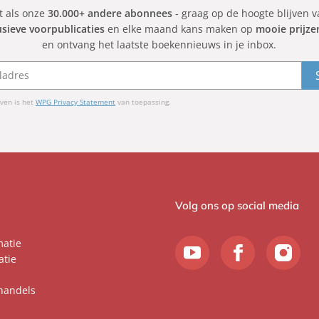
et als onze
30.000+ andere abonnees
- graag op de hoogte blijven 
usieve voorpublicaties
en elke maand kans maken op
mooie prijze
en ontvang het laatste boekennieuws in je inbox.
ven is het
WPG Privacy Statement
van toepassing.
Volg ons op social media
matie
atie
handels