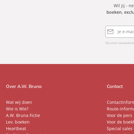
Wil jij - n
boeken
,
excl
E-
mailadres
Op onze nieuwsbrie
Over A.W. Bruna
Contact
Wat wij doen
Contactinfor
Wie is Wie?
Route-inform
A.W. Bruna Fictie
Voor de pers
Lev. boeken
Voor de boek
Heartbeat
Special sales