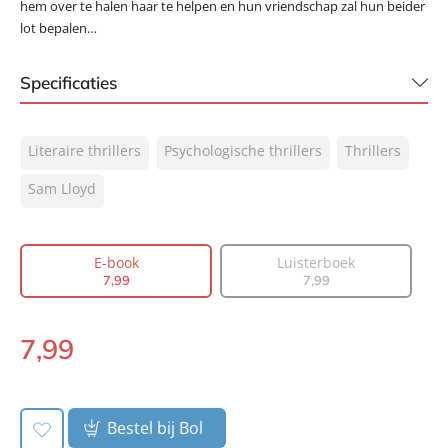
hem over te halen haar te helpen en hun vriendschap zal hun beider
lot bepalen…
Specificaties
ISBN:
9789044978933
Literaire thrillers
Psychologische thrillers
Thrillers
NUR:
305
Type:
Sam Lloyd
E-book
Auteur(s):
Sam Lloyd
Vertaler:
Edzard Krol
E-book
Luisterboek
Prijs:
7
,
99
7
,
99
7
,
99
Aantal pagina's:
432
Uitgever:
AW Bruna
7
,
99
E-
Verschijningsdatum:
17-03-2020
book:
Bestel bij Bol