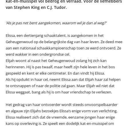
kat-en-muisspel vol bedrog en verraad. Voor de liefhebbers
van Stephen King en C.J. Tudor.
‘Als je pas net bent aangekomen, waarom wil je dan al weg?’
Elissa, een dertienjarig schaaktalent, is aangekomen in het
Geheugenwoud op de belangrijkste dag van haar leven. Ze deed mee
aan een nationaal schaakkampioenschap toen ze werd ontvoerd. Ze
werd wakker in een ondergrondse cel.
Elijah woont al naast het Geheugenwoud zolang hij zich kan
herinneren. Hij is pas twaalf, maar heeft zijn hele leven in het bos
gespeeld en kent er elke centimeter. En dan vindt hij Elissa.
Als hij opduikt in haar cel, neemt Elissa aan dat Elijah haar zal helpen
te ontsnappen of naar de politie zal gaan. Maar Elijah wil niet dat
Elissa weggaat, bang als hij is om haar vriendschap te verliezen.
Het gedrag van haar ontvoerder wordt steeds onvoorspelbaarder
en algauw zijn Elijahs bezoekjes Elissa’s enige vorm van verlichting.
Elissa realiseert zich dat de vreemde, eenzame jongen haar enige
kans op overleving is. Ze speelt een dodelijk kat-en-muisspel om