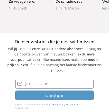
Ze vroegen erom
De schaduwzus
Wol
a
a
Nikki Smith
Tina N. Martin
Jens
c
c
k
k
De nieuwsbrief die je niet wilt missen
Wil jij - net als onze
30.000+ andere abonnees
- graag op
de hoogte blijven van
nieuwe boeken
,
exclusieve
voorpublicaties
en elke maand kans maken op
mooie
prijzen
? Schrijf je in en ontvang het laatste boekennieuws
in je inbox.
E-
mailadres
Schrijf je in
Op onze nieuwsbrieven is het
WPG Privacy Statement
van
toepassing.