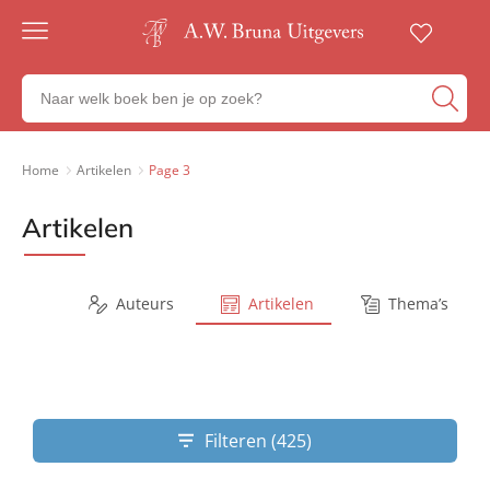
Gratis
verzending
Zoeken
Voor
naar
23:00
boeken,
besteld,
volgende
auteurs
Home
Artikelen
Page 3
werkdag
en
in huis
uitgevers
Artikelen
Veilig
betalen
Gratis
retourneren
Series
Auteurs
Artikelen
Thema’s
Filteren (425)