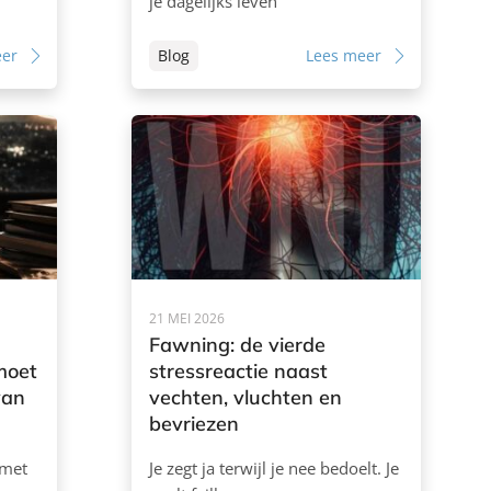
je dagelijks leven
eer
Blog
Lees meer
21 MEI 2026
Fawning: de vierde
 moet
stressreactie naast
van
vechten, vluchten en
bevriezen
 met
Je zegt ja terwijl je nee bedoelt. Je