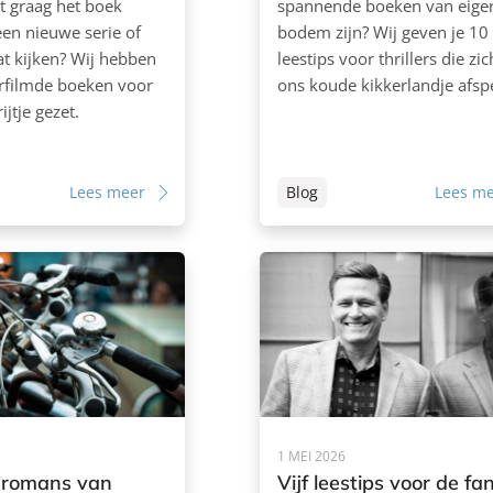
st graag het boek
spannende boeken van eige
een nieuwe serie of
bodem zijn? Wij geven je 10
at kijken? Wij hebben
leestips voor thrillers die zic
erfilmde boeken voor
ons koude kikkerlandje afsp
ijtje gezet.
Lees meer
Blog
Lees m
1 MEI 2026
 romans van
Vijf leestips voor de fa