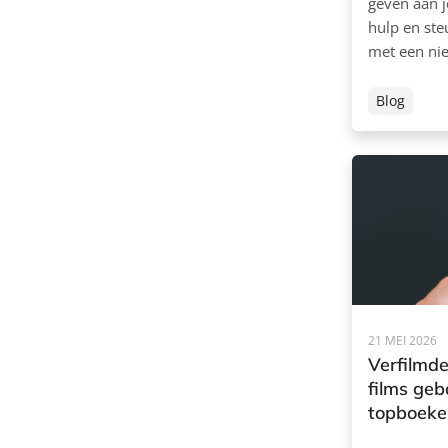
geven aan j
hulp en ste
met een nie
Blog
21 MEI 2026
Verfilmde
films ge
topboeke