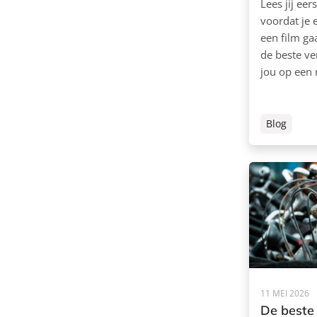
Lees jij eer
voordat je 
een film ga
de beste v
jou op een r
Blog
11 MEI 2026
De beste