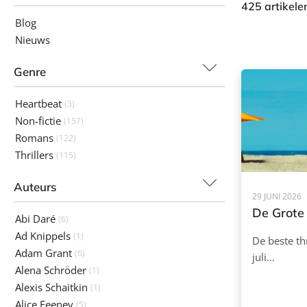
425 artikel
Blog
Nieuws
Genre
Heartbeat
(3)
Non-fictie
(157)
Romans
(122)
Thrillers
(115)
Auteurs
29 JUNI 2026
De Grote
Abi Daré
(6)
Ad Knippels
(1)
De beste thr
Adam Grant
(6)
juli…
Alena Schröder
(1)
Alexis Schaitkin
(1)
Alice Feeney
(5)