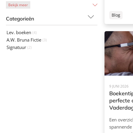
Bekijk meer
Blog
Categorieën
Lev. boeken
(4)
A.W. Bruna Fictie
(3)
Signatuur
(2)
9 JUNI 2026
Boekenti
perfecte
Vaderda
Een overzic
spannende 