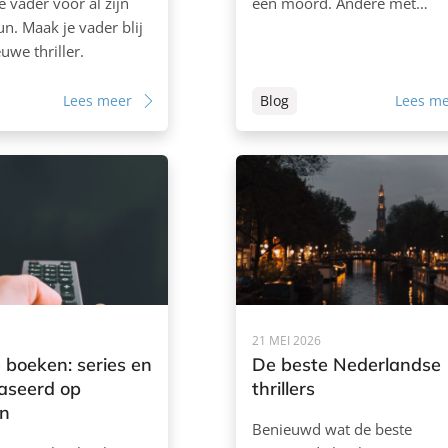
e vader voor al zijn
een moord. Andere met…
un. Maak je vader blij
uwe thriller.
Lees meer
Blog
Lees m
21 MEI 2026
 boeken: series en
De beste Nederlandse
baseerd op
thrillers
n
Benieuwd wat de beste