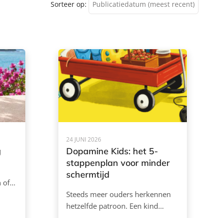
Sorteer op:
Publicatiedatum (meest recent)
Publicatiedatum (meest
recent)
Publicatiedatum (minst
recent)
24 JUNI 2026
g
Dopamine Kids: het 5-
stappenplan voor minder
schermtijd
n of…
Steeds meer ouders herkennen
hetzelfde patroon. Een kind…