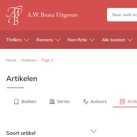
Zoeken
naar
boeken,
auteurs
Thrillers
Romans
Non-fictie
Alle boeken
en
uitgevers
Home
Artikelen
Page 2
Artikelen
Boeken
Series
Auteurs
Arti
Soort artikel