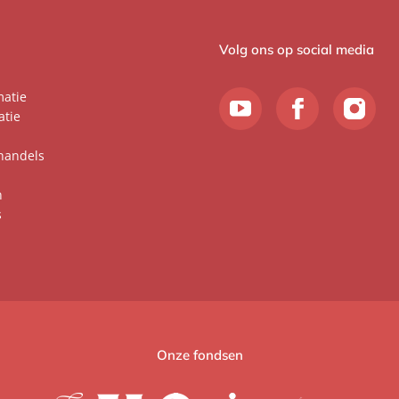
Volg ons op social media
matie
atie
handels
n
s
Onze fondsen