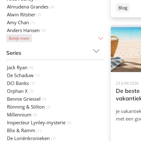
Almudena Grandes
(4)
Blog
Alwin Ritstier
(2)
Amy Chan
(1)
Anders Hansen
(4)
Bekijk meer
Series
Jack Ryan
(6)
De Schaduw
(1)
DCI Banks
(2)
23 JUNI 2026
De beste 
Orphan X
(3)
vakantiek
Bennie Griessel
(3)
Rönning & Stilton
(2)
Je vakantie
Millennium
(6)
met een g
Inspecteur Lynley-mysterie
(4)
Blix & Ramm
(1)
De Loriënkronieken
(1)